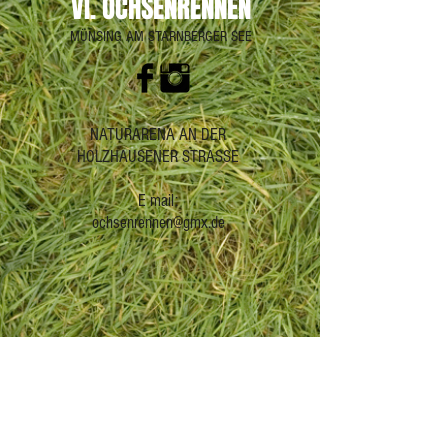
VI. OCHSENRENNEN
MÜNSING AM STARNBERGER SEE
NATURARENA AN DER
HOLZHAUSENER STRASSE
E mail:
o
chsenrennen@gmx.de