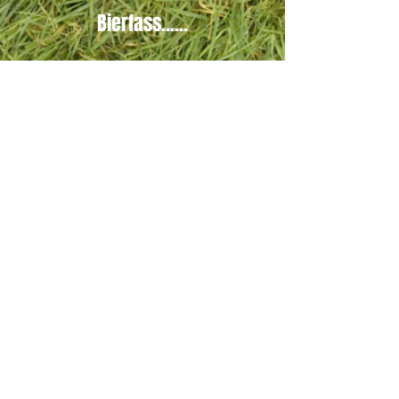
Bierfass......
© 2016 Ochsenrennen Münsing