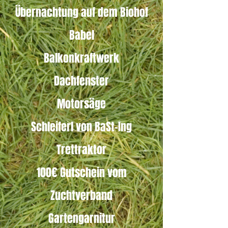
Übernachtung auf dem Biohof
Babel
Balkonkraftwerk
Dachfenster
Motorsäge
Schleiferl von BaSt-Ing
Trettraktor
100€ Gutschein vom
Zuchtverband
Gartengarnitur